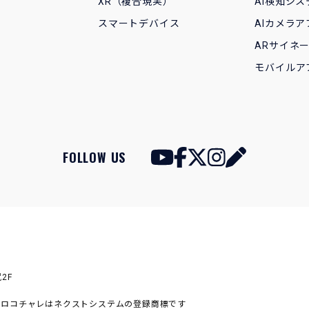
XR（複合現実）
AI検知シス
スマートデバイス
AIカメラア
ARサイネ
モバイルア
FOLLOW US
2F
,
ロコチャレ
はネクストシステムの登録商標です